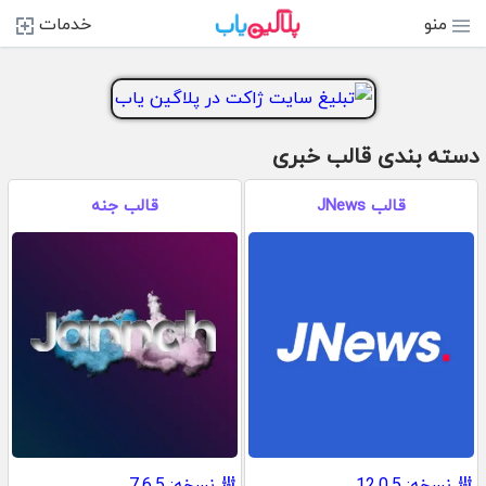
منو
خدمات
دسته بندی قالب خبری
قالب JNews
قالب جنه
نسخه: 12.0.5
نسخه: 7.6.5