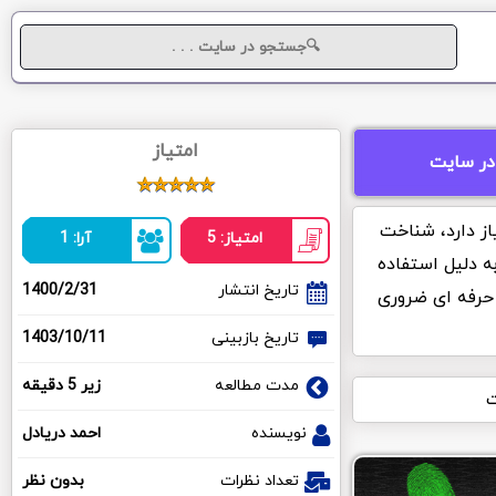
امتیاز
در سایت
از دارد، شناخت
امتیاز: 5
آرا: 1
ه دلیل استفاده
تاریخ انتشار
1400/2/31
 حرفه ای ضروری
تاریخ بازبینی
1403/10/11
مدت مطالعه
زیر 5 دقیقه
ت
نویسنده
احمد دریادل
تعداد نظرات
بدون نظر