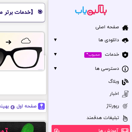
🎯 【خدمات برتر مر
صفحه اصلی
دانلودی ها
▼
•
▼
خدمات
محبوب
دسترسی ها
▼
وبلاگ
اخبار
رپورتاژ
صفحه اول
بهین
تبلیغات هدفمند
آموزش ها