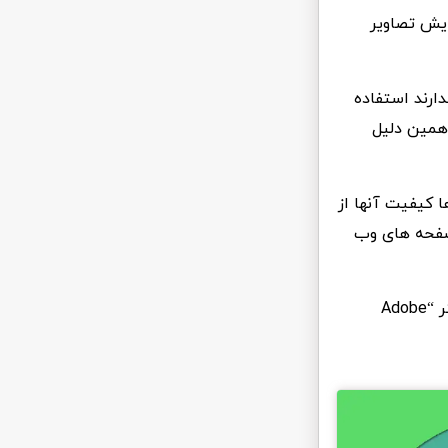
ایش تصاویر
دارند استفاده
همین دلیل
 کیفیت آنها از
صفحه های وب
بیشتر تصاویر برداری توسط برنامه هایی مانند کورل دراو “CorelDraw” یا ادوبی ایلاستریتر “Adobe