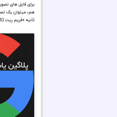
برای فایل های تصو
هم، میتوان یک تصوی
ثانیه «فریم ریت (FPS)» میگویند.