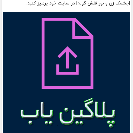
[چشمک زن و نور فلش گونه] در سایت خود پرهیز کنید.