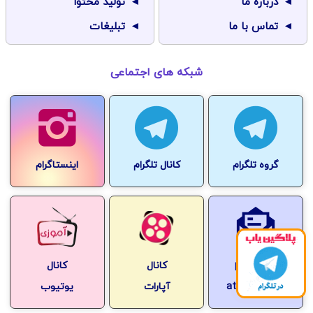
درباره ما
تولید محتوا
تماس با ما
تبلیغات
شبکه های اجتماعی
گروه تلگرام
کانال تلگرام
اینستاگرام
pluginyab
کانال
کانال
at-gmail.com
آپارات
یوتیوب