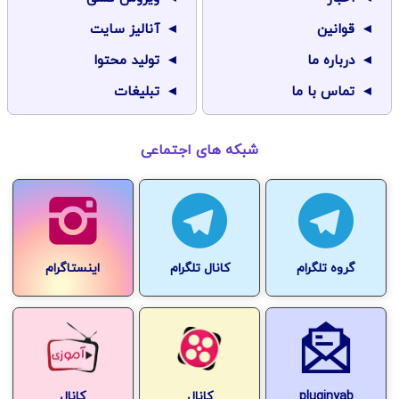
قوانین
آنالیز سایت
درباره ما
تولید محتوا
تماس با ما
تبلیغات
شبکه های اجتماعی
گروه تلگرام
کانال تلگرام
اینستاگرام
pluginyab
کانال
کانال