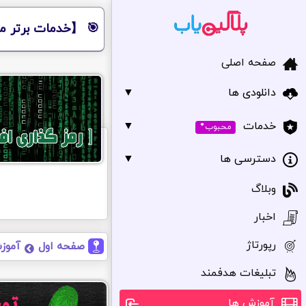
🎯 【خدمات برتر مر
صفحه اصلی
دانلودی ها
▼
•
▼
خدمات
محبوب
دسترسی ها
▼
وبلاگ
اخبار
رپورتاژ
صفحه اول
آموز
تبلیغات هدفمند
آموزش ها