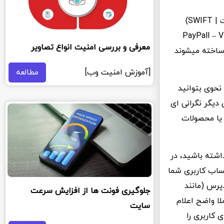
متاسفانه در کشور عزیزمان ایران به دلایل سیاسی امکان اتصال به شبکه بانکی (سوئیفت | SWIFT)
یتوان از کارت ها و درگاه های بانکی بین المللی مانند PayPall – Visa –
معرفی و بررسی امنیت انواع تصاویر
ور ساخته میشوند
[آموزش امنیت وب]
مطالعه
نحوی بتوانید
 دیگر نگرانی ای
یا محصولات
شته باشید، در
 فعال کردن حساب کاربری شما
وردپرس (مانند
جلوگیری فونت ها از افزایش سرعت
لا واضح اعلام
سایت
کاربری را