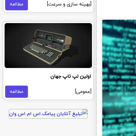
[بهینه سازی و سرعت]
مطالعه
اولین لپ تاپ جهان
[عمومی]
مطالعه