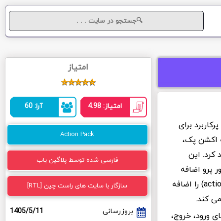
امتیاز
امتیاز: 4.98
آرا: 60
Actio) یک افزونه پرکاربرد برای
Action Pack
نه اکشن پک،
 کرد. این
فارسی شده توسط پلاگین یاب
ر پرو اضافه
نمیکند. اما به فرم های المنتوری واکنش هایی (actions) را اضافه
سازگار با سایت های راست چین [RTL]
می کند.
بروزرسانی
1405/5/11
ی ورود، خروج،