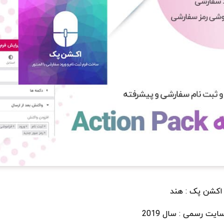
 اکشن پک : هند
یت رسمی : سال 2019