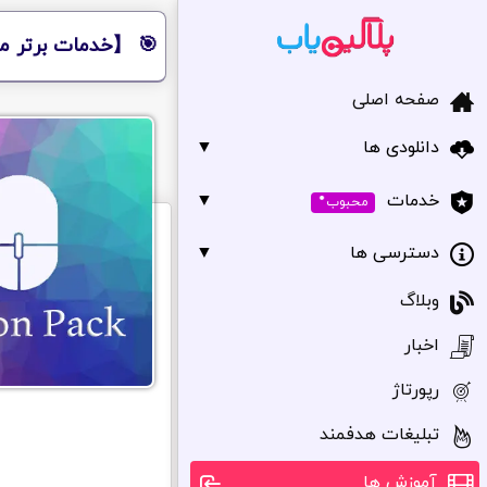
🎯 【خدمات برتر مر
صفحه اصلی
دانلودی ها
▼
•
▼
خدمات
محبوب
دسترسی ها
▼
وبلاگ
اخبار
رپورتاژ
تبلیغات هدفمند
آموزش ها