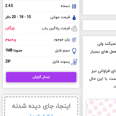
نسخه
2.4.5
قیمت جهانی
10 - 18 - 20 دلار
قیمت پلاگین یاب
رایگان
پلن موجود
پرمیوم
ه نمیکند ولی
حجم فایل
حدودا 1MB
عمل های بسیار
پسوند فایل
ZIP
ی فراوانی نیز
ارسال گزارش
ست. با این حال
.
اینجا، جای دیده شدنه