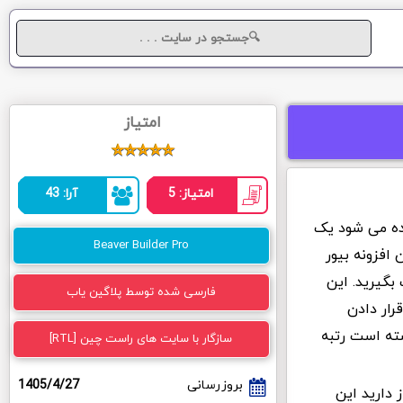
امتیاز
امتیاز: 5
آرا: 43
که به اختصار BB نیز نامیده می شود یک
Beaver Builder Pro
 افزونه بیور
بگیرید. این
فارسی شده توسط پلاگین یاب
رار دادن
 فرانت اند "Frontend" توانسته است رتبه
سازگار با سایت های راست چین [RTL]
بروزرسانی
1405/4/27
دارید این