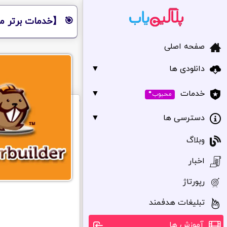
🎯 【خدمات برتر مر
صفحه اصلی
دانلودی ها
▼
•
▼
خدمات
محبوب
دسترسی ها
▼
وبلاگ
اخبار
رپورتاژ
تبلیغات هدفمند
آموزش ها