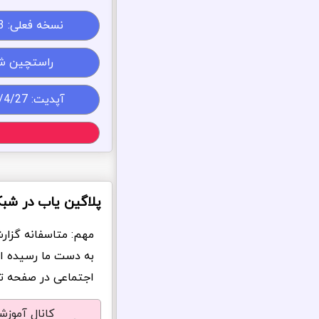
نسخه فعلی:
3
راستچین ش
آپدیت: 1405/4/27
پلاگین یاب در شب
مهم: متاسفانه گزار
به دست ما رسیده ا
اجتماعی در صفحه تما
کانال آموز