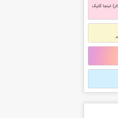
ر) اینجا کلیک
.