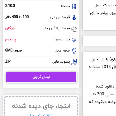
ه صورت عمل
نسخه
2.10.3
ر بیلدر دارای
قیمت جهانی
100 تا 400 دلار
قیمت پلاگین یاب
رایگان
پلن موجود
پرمیوم
حجم فایل
حدودا 8MB
 بیور بیلدر بالای 200 هزار نصب فعال دارد و توانسته است امتیاز کامل (5 از 350 رای) را از مخزن
پسوند فایل
ZIP
وردپرس دریافت کند. پلاگین Beaver Builder توسط برنامه نویس های کشور امریکا در سال 2014 ساخته
ارسال گزارش
د می باشد تاکنون حدود 6.5 میلیون بار دانلود شده
است. نسخه پرمیوم این افزونه با قیمت های سالیانه 100 دلار برای سایت های معمولی، سالی 200 دلار
زونه) عرضه میگردد که
اینجا، جای دیده شدنه