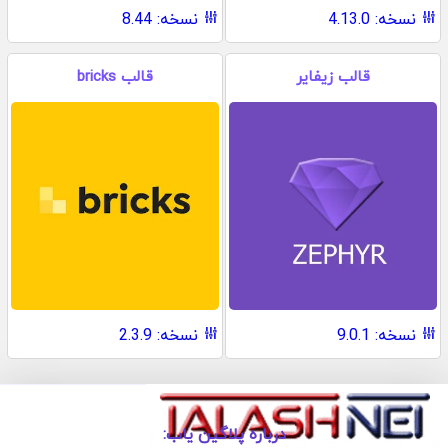
نسخه: 4.13.0
نسخه: 8.44
قالب زیفایر
قالب bricks
نسخه: 9.0.1
نسخه: 2.3.9
درباره پلاگین یاب: