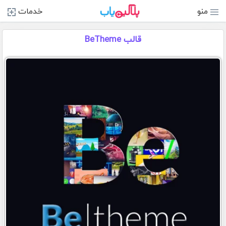
منو
خدمات
قالب BeTheme