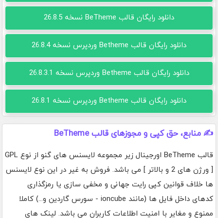
دانلود رایگان قالب BeTheme نسخه 26.8.5
دانلود رایگان قالب Betheme وردپرس نسخه 26.8.4
دانلود رایگان قالب Betheme وردپرس نسخه 26.8.3.1
دانلود رایگان قالب Betheme وردپرس نسخه 26.8.1
✍️ منابع، حق کپی و مجوزهای قالب BeTheme
قالب BeTheme اورجینال زیر مجموعه لایسنس های گنو از نوع GPL
[ ورژن های 2 و بالاتر ] می باشد. فروش به غیر در این نوع لایسنس
ها خلاف قوانین کپی رایت جهانی و مخفی سازی یا رمزگذاری
کدهای داخل فایل ها (مانند ioncube - سورس گاردین و...) کاملا
ممنوع و مغایر با امنیت اطلاعات کاربران می باشد. لینک های