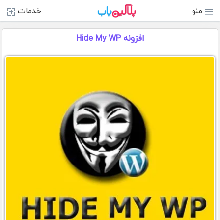
منو
خدمات
افزونه Hide My WP