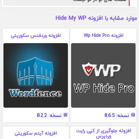
موارد مشابه با افزونه Hide My WP
افزونه Wp Hide Pro
افزونه وردفنس سکوریتی
نسخه: 8.6.5
نسخه: 8.2.2
افزونه جلوگیری از کپی رایت
افزونه آیتم سکوریتی
وردپرس