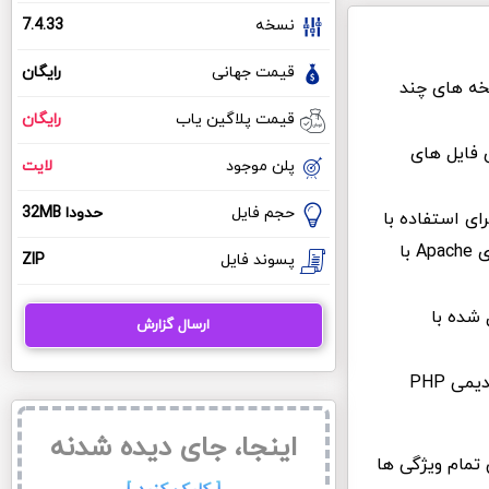
نسخه
7.4.33
قیمت جهانی
رایگان
 نسخه های چند
قیمت پلاگین یاب
رایگان
 فایل های
پلن موجود
لایت
حجم فایل
حدودا 32MB
خه برای استفاده با
وب سرورهایی مثل IIS یا FastCGI (بدون مدیریت تردهای همزمان) مناسب است، نه برای Apache با
پسوند فایل
ZIP
ژوال استادیو. مثال: vs17= کامپایل شده با
ارسال گزارش
معنی Win32: یعنی برای ویندوز (حتی اگه 64 بیتی است، همچنان Win32 در نامگذاری قدیمی PHP
اینجا، جای دیده شدنه
تمام ویژگی ها