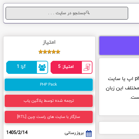
امتیاز
امتیاز: 5
آرا: 1
پکیج php برای کاربرانی که با زبان برنامه نویسی php اپ یا سایت
PHP Pack
مختلف این زبان
است.
ترجمه شده توسط پلاگین یاب
سازگار با سایت های راست چین [RTL]
بروزرسانی
1405/2/14