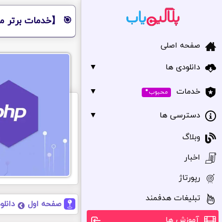
🎯 【خدمات برتر مر
صفحه اصلی
دانلودی ها
▼
•
▼
خدمات
محبوب
دسترسی ها
▼
وبلاگ
اخبار
رپورتاژ
تبلیغات هدفمند
صفحه اول
دانلو
آموزش ها