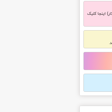
ر) اینجا کلیک
.