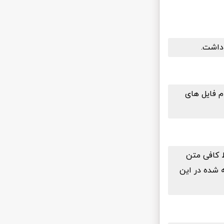
م فایل های
ط کافی متن
ان پکیج PHP تکنیک های گفته شده در این