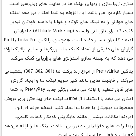
سازی، زیباسازی و ردیابی لینک ها در سایت های وردپرسی است
بسیار کاربردی می باشد. این افزونه به شما امکان می دهد لینک
های طولانی را به لینک های کوتاه و خوانا با دامنه خودتان تبدیل
کنید، که برای بازاریابی وابسته (Affiliate Marketing) و افزایش
اعتماد کاربران بسیار مفید است. همچنین، پلاگین Pretty Links Pro
گزارش های دقیقی از تعداد کلیک ها، مرورگرها و منابع ترافیک ارائه
می دهد که به بهینه سازی استراتژی های بازاریابی کمک می‌کند.
پلاگین PrettyLinks از انواع ریدایرکت ها (301، 302، 307) پشتیبانی
می‌کند و قابلیت هایی مانند کپی سریع لینک ها و ایجاد گزارش
های قابل تنظیم را ارائه می دهد. ویژگی جدید PrettyPay به شما
امکان می دهد با استفاده از Stripe، لینک های پرداختی برای فروش
محصولات دیجیتال یا خدمات ایجاد کنید. نسخه حرفه ای این
افزونه امکانات بیشتری مانند جایگزینی خودکار کلمات کلیدی،
ریدایرکت های جغرافیایی، و بررسی سلامت لینک ها را ارائه می‌دهد
که برای حرفه‌ای ها بسیار کاربردی است.