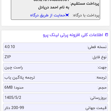
5892101448338901
پرداخت مستقیم:
به نام احمد دریادل
پرداخت با درگاه:
💓
حمایت از طریق درگاه
📒 اطلاعات کلی افزونه پرتی لینک پرو
نسخه فعلی:
4.0.10
نوع فایل:
ZIP
جهت:
راست چین
ترجمه:
ترجمه پلاگین یاب
حجم:
حدودا 6MB
بروزرسانی:
1405/5/2
قیمت جهانی
200-99 دلار