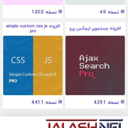
نسخه: 4.9
نسخه: 1.33.0
افزونه simple custom css js
افزونه جستجوی ایجکس پرو
pro
نسخه: 4.29.1
نسخه: 4.41.1