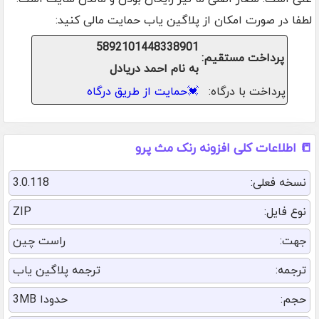
لطفا در صورت امکان از پلاگین یاب حمایت مالی کنید:
5892101448338901
پرداخت مستقیم:
به نام احمد دریادل
پرداخت با درگاه:
💓
حمایت از طریق درگاه
📒 اطلاعات کلی افزونه رنک مث پرو
نسخه فعلی:
3.0.118
نوع فایل:
ZIP
جهت:
راست چین
ترجمه:
ترجمه پلاگین یاب
حجم:
حدودا 3MB