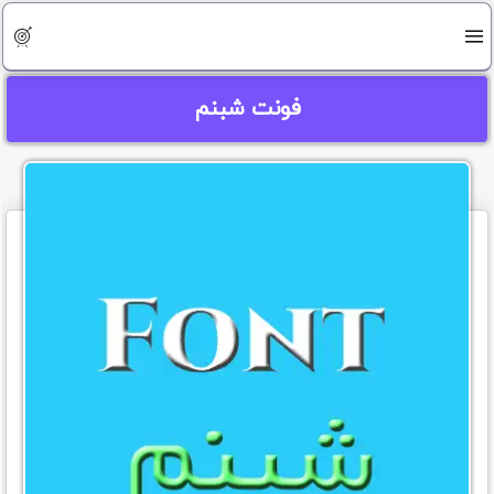
فونت شبنم