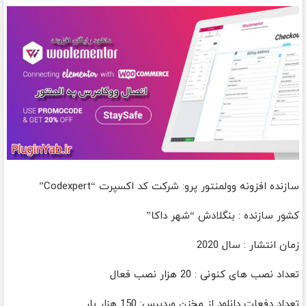
سازنده افزونه وولمنتور پرو: شرکت کد اکسپرت “Codexpert”
کشور سازنده : بنگلادش “شهر داکا”
زمان انتشار : سال 2020
تعداد نصب های کنونی : 20 هزار نصب فعال
تعداد دفعات دانلود از مخزن وردپرس: 150 هزار بار