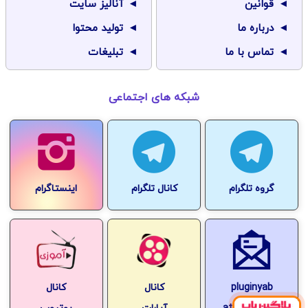
قوانین
آنالیز سایت
درباره ما
تولید محتوا
تماس با ما
تبلیغات
شبکه های اجتماعی
گروه تلگرام
کانال تلگرام
اینستاگرام
pluginyab
کانال
کانال