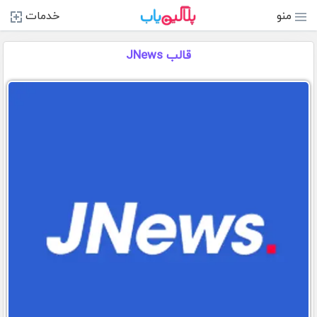
منو
خدمات
قالب JNews