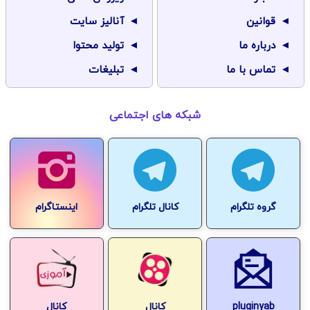
قوانین
آنالیز سایت
درباره ما
تولید محتوا
تماس با ما
تبلیغات
شبکه های اجتماعی
گروه تلگرام
کانال تلگرام
اینستاگرام
pluginyab
کانال
کانال