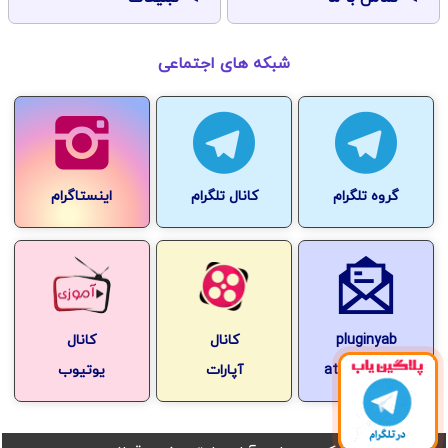
شبکه های اجتماعی
گروه تلگرام
کانال تلگرام
اینستاگرام
pluginyab
کانال
کانال
at-gmail.com
آپارات
یوتیوب