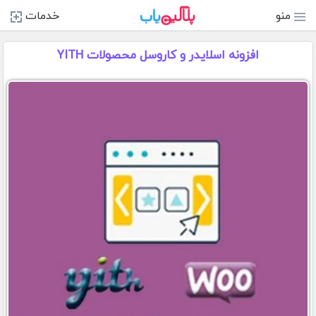
منو
خدمات
افزونه اسلایدر و کاروسل محصولات YITH