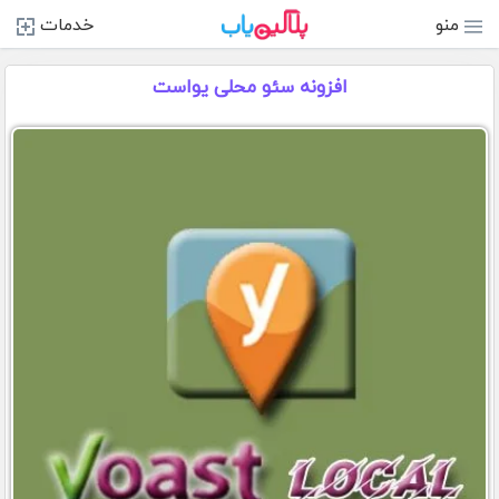
منو
خدمات
افزونه سئو محلی یواست