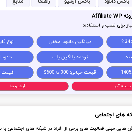
باکس دانلود
باکس آرشیو
راهنما
منابع
Affili
از برای نصب و استفاده:
2.34.
میانگین دانلود: مخفی
نوع فایل: 
ده
ترجمه پلاگین یاب
حدودا 4MB
قیمت جهانی: 300 تا 600$
قیمت:
نسخه آخر
آرشیو ها
که های اجتماعی
ش هایی مبنی فعالیت های برخی از افراد در شبکه های اجتماعی با ن