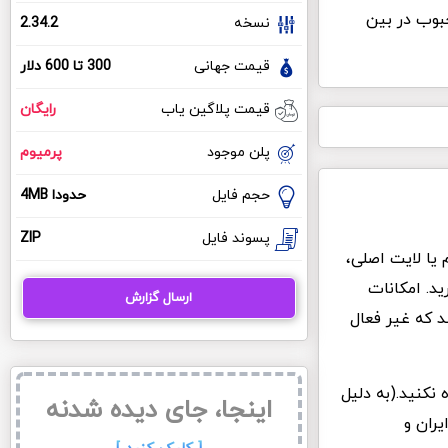
ونه ای محبوب در بین
نسخه
2.34.2
قیمت جهانی
300 تا 600 دلار
قیمت پلاگین یاب
رایگان
پلن موجود
پرمیوم
حجم فایل
حدودا 4MB
پسوند فایل
ZIP
Affiliate WP نسخه های پرمیوم یا لایت اصلی،
د. امکانات
ارسال گزارش
د که غیر فعال
 نکنید.(به دلیل
اینجا، جای دیده شدنه
یران و