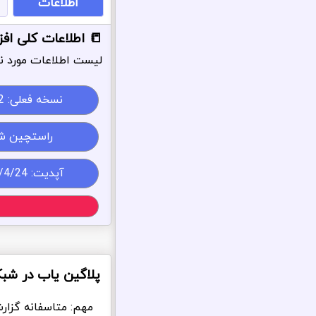
اطلاعات
📒 اطلاعات کلی افزونه ate WP
لیست اطلاعات مورد نی
نسخه فعلی:
2
راستچین ش
آپدیت: 1405/4/24
پلاگین یاب در شب
مهم: متاسفانه گزار