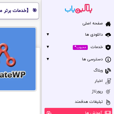
🎯 【خدمات برتر مر
صفحه اصلی
دانلودی ها
▼
•
▼
خدمات
محبوب
دسترسی ها
▼
وبلاگ
اخبار
رپورتاژ
تبلیغات هدفمند
آموزش ها