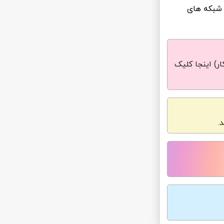
 شبکه های
ر) اینجا کلیک
.