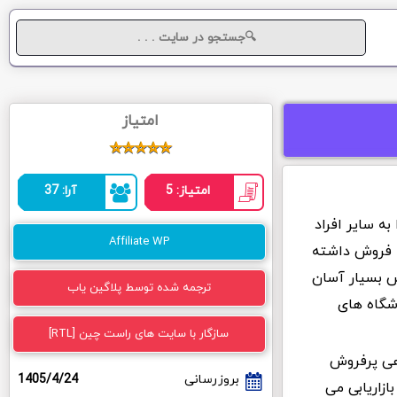
امتیاز
امتیاز: 5
آرا: 37
فارسی امکانی را به سایر افراد
Affiliate WP
ا فروش داشته
س بسیار آسان
ترجمه شده توسط پلاگین یاب
وشگاه های
سازگار با سایت های راست چین [RTL]
هی پرفروش
بروزرسانی
1405/4/24
زاریابی می