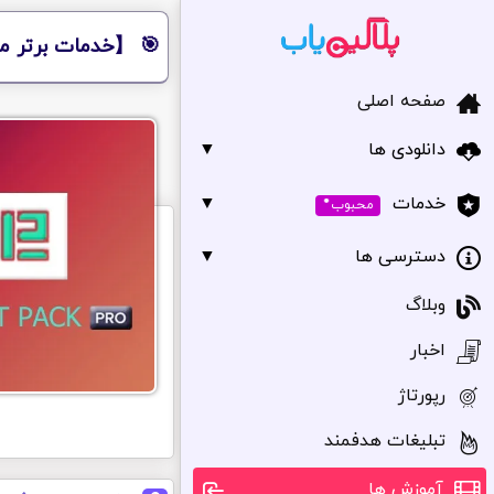
🎯 【خدمات برتر مر
صفحه اصلی
دانلودی ها
▼
•
▼
خدمات
محبوب
دسترسی ها
▼
وبلاگ
اخبار
رپورتاژ
تبلیغات هدفمند
آموزش ها