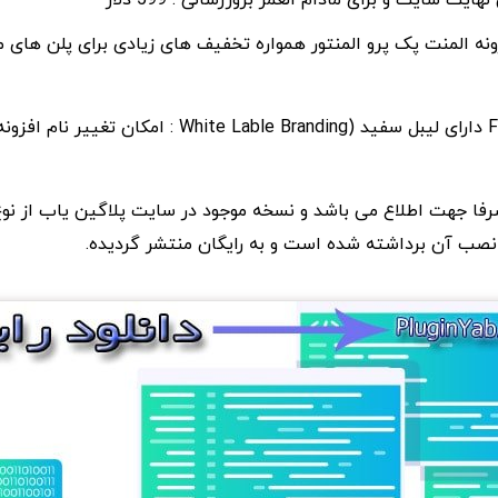
ونه المنت پک پرو المنتور همواره تخفیف های زیادی برای پلن های م
نکته : پلن های C و F دارای لیبل سفید (White Lable Branding : امک
 صرفا جهت اطلاع می باشد و نسخه موجود در سایت پلاگین یاب از نو
صب آن برداشته شده است و به رایگان منتشر گردیده.