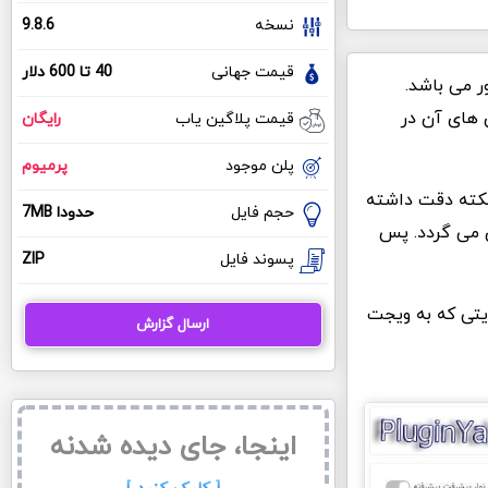
نسخه
9.8.6
قیمت جهانی
40 تا 600 دلار
ر می باشد.
ن های آن در
قیمت پلاگین یاب
رایگان
پلن موجود
پرمیوم
 خود دارید به این نکته دقت داشته
حجم فایل
حدودا 7MB
ی می گردد. پس
پسوند فایل
ZIP
یتی که به ویجت
ارسال گزارش
اینجا، جای دیده شدنه