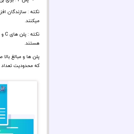
پلن F : برای بی نهایت سایت و برای مادام العمر بروزرسانی : 599 دلار
نکته : سازندگان افز
میکنند.
هستند.
پلن ها و مبالغ بالا
که محدودیت تعداد ن