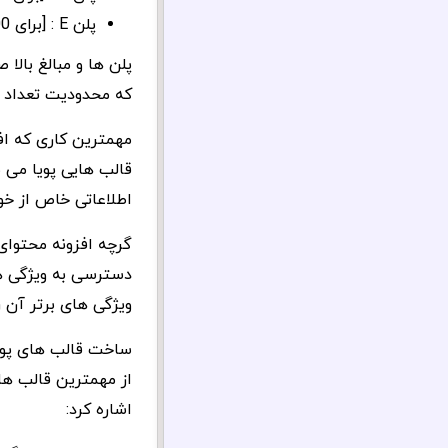
پلن E : [برای 1000 سایت] و [بروزرسانی مادام العمر] : 600 دلار
پلن ها و مبالغ بالا
که محدودیت تعداد ن
مهمترین کاری که اف
قالب هایی پویا می
اطلاعاتی خاص از خو
دسترسی به ویژگی ها
ویژگی های برتر آن ر
ساخت قالب های پوی
از مهمترین قالب ها
اشاره کرد: