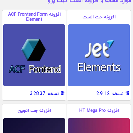
موارد مشابه با افزونه المنت کیت پرو
افزونه ACF Frontend Form
افزونه جت المنت
Element
نسخه: 2.9.1.2
نسخه: 3.28.37
افزونه HT Mega Pro
افزونه جت انجین