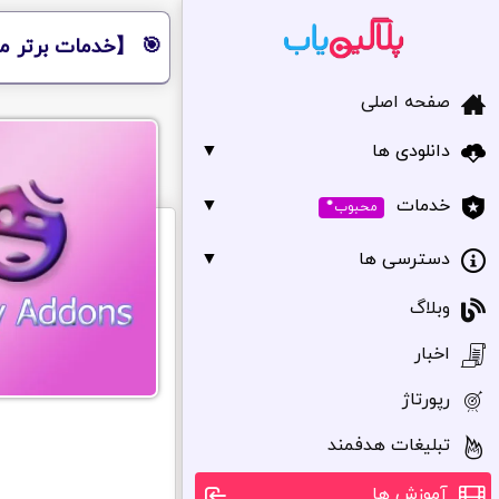
🎯 【خدمات برتر مر
صفحه اصلی
دانلودی ها
▼
•
▼
خدمات
محبوب
دسترسی ها
▼
وبلاگ
اخبار
رپورتاژ
تبلیغات هدفمند
آموزش ها