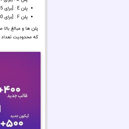
پلن E : [برای 5 سایت] و [بروزرسانی مادام العمر] : 350 دلار
پلن F : [برای 1000 سایت] و [بروزرسانی مادام العمر] : 550 دلار
پلن ها و مبالغ بالا
که محدودیت تعداد ن