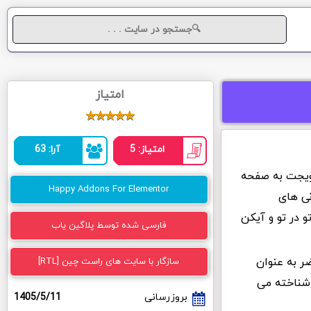
امتیاز
امتیاز: 5
آرا: 63
ی ویجت به صفحه
Happy Addons For Elementor
نی های
 در تو و آیکن
فارسی شده توسط پلاگین یاب
Happy A در حال حاضر به عنوان
سازگار با سایت های راست چین [RTL]
 شناخته می
بروزرسانی
1405/5/11