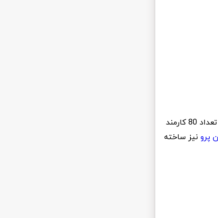
: این شرکت برنده 9 جایزه بین المللی وبمستران می باشد و دارای تعداد 80 کارمند
ن پرو
نیز ساخته