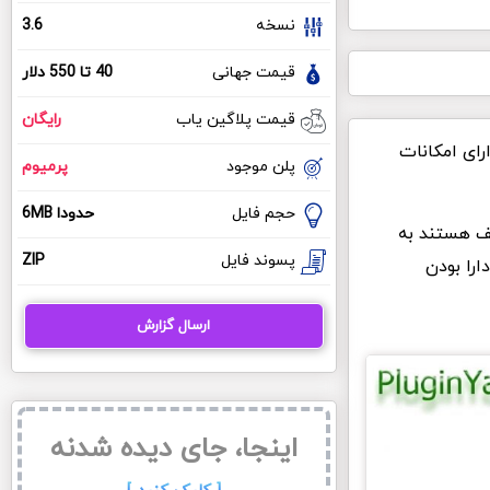
نسخه
3.6
قیمت جهانی
40 تا 550 دلار
قیمت پلاگین یاب
رایگان
رای امکانات
پلن موجود
پرمیوم
حجم فایل
حدودا 6MB
یف هستند به
پسوند فایل
ZIP
Happy Addons For Elemento به دلیل دارا بودن
ارسال گزارش
اینجا، جای دیده شدنه