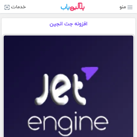
منو
خدمات
افزونه جت انجین