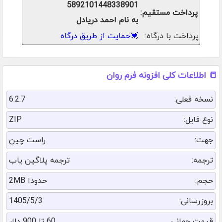
5892101448338901
پرداخت مستقیم:
به نام احمد دریادل
پرداخت با درگاه:
💓
حمایت از طریق درگاه
📒 اطلاعات کلی افزونه فرم روان
نسخه فعلی:
6.2.7
نوع فایل:
ZIP
جهت:
راست چین
ترجمه:
ترجمه پلاگین یاب
حجم:
حدودا 2MB
بروزرسانی:
1405/5/3
قیمت جهانی
60 تا 900 دلار