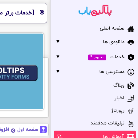
🎯 【خدمات برتر مر
صفحه اصلی
دانلودی ها
▼
•
▼
خدمات
محبوب
دسترسی ها
▼
وبلاگ
اخبار
رپورتاژ
تبلیغات هدفمند
صفحه اول
افزون
آموزش ها