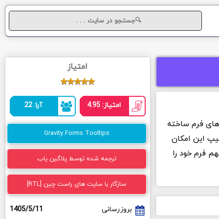
امتیاز
امتیاز: 4.95
آرا: 22
لدهای فرم ساخته
Gravity Forms Tooltips
تیپ این امکان
م فرم خود را
ترجمه شده توسط پلاگین یاب
سازگار با سایت های راست چین [RTL]
بروزرسانی
1405/5/11