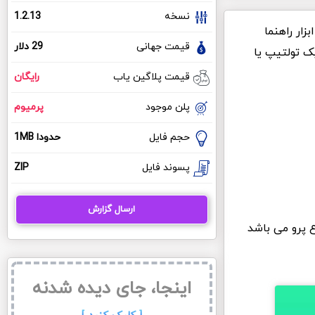
نسخه
1.2.13
زار راهنما
قیمت جهانی
29 دلار
یک تولتیپ یا
قیمت پلاگین یاب
رایگان
پلن موجود
پرمیوم
حجم فایل
حدودا 1MB
پسوند فایل
ZIP
ارسال گزارش
ع پرو می باشد
اینجا، جای دیده شدنه