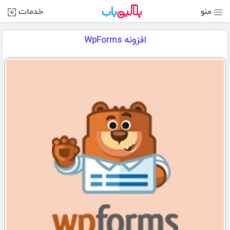
منو
خدمات
افزونه WpForms