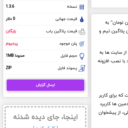
نسخه
1.3.6
قیمت جهانی
0 دلار
 سایت ها با قیمت های بسیار بالا “گاها بالای 1 میلیون تومان” به
 پلاگین تیم و
قیمت پلاگین یاب
رایگان
پلن موجود
پرمیوم
ز سایت ها به
حجم فایل
حدودا 1MB
 با نصب افزونه
پسوند فایل
ZIP
ارسال گزارش
که برای کاربر
ین ها کاربرد
لی، از پیشخوان
اینجا، جای دیده شدنه