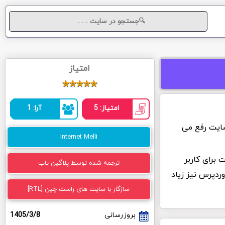
امتیاز
امتیاز: 5
آرا: 1
سایت رفع می
Internet Melli
 برای کاربر
ترجمه شده توسط پلاگین یاب
دپرس نیز زیاد
سازگار با سایت های راست چین [RTL]
بروزرسانی
1405/3/8