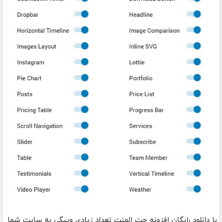
با دانلود رایگان افزونه جت المنت تعداد زیادی ویيگی به سایت شما