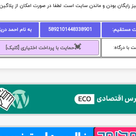
یز رایگان بودن و ماندن سایت است. لطفا در صورت امکان از پلاگی
ت مستقیم:
5892101448338901
به نام احمد دری
💓
 با درگاه:
حمایت با پرداخت اختیاری [کلیک]