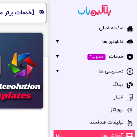
🎯 【خدمات برتر مر
صفحه اصلی
دانلودی ها
▼
•
▼
خدمات
محبوب
دسترسی ها
▼
وبلاگ
اخبار
رپورتاژ
تبلیغات هدفمند
آموزش ها