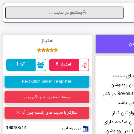
امتیاز
شن
امتیاز: 5
آرا: 1
برای سایت
Revolution Slider Templates
ین روولوشن
اسلایدر میخواهند استفاده کنند. افزونه Revolution Slider در کنار
ترجمه شده توسط پلاگین یاب
می باشد.
ولوشن نیاز
سازگار با سایت های راست چین [RTL]
ین صفحه دارای
بروزرسانی
1404/8/14
ایدر روولوشن