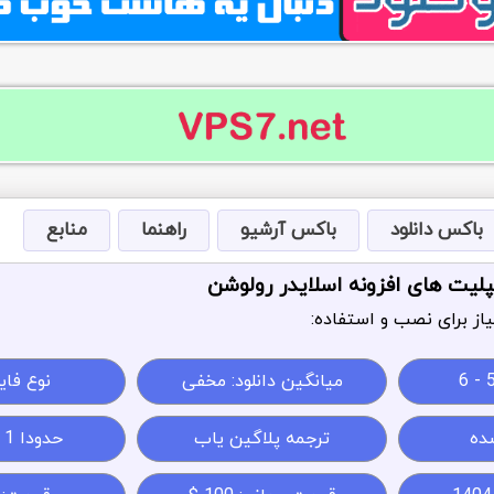
باکس دانلود
باکس آرشیو
راهنما
منابع
پلیت های افزونه اسلایدر رولوشن
از برای نصب و استفاده:
5 -
میانگین دانلود: مخفی
نوع فایل: 
ده
ترجمه پلاگین یاب
حدودا 1 - 30MB