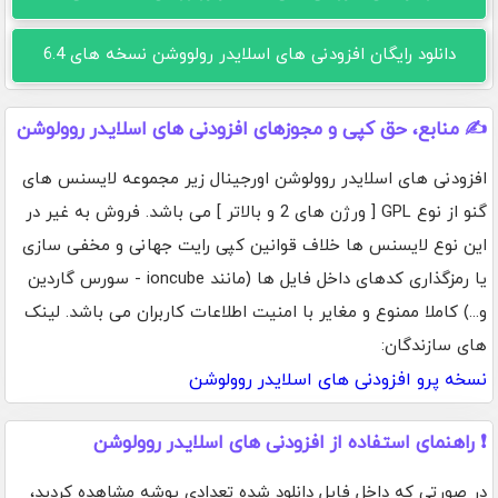
دانلود رایگان افزودنی های اسلایدر رولووشن نسخه های 6.4
✍️ منابع، حق کپی و مجوزهای افزودنی های اسلایدر روولوشن
افزودنی های اسلایدر روولوشن اورجینال زیر مجموعه لایسنس های
گنو از نوع GPL [ ورژن های 2 و بالاتر ] می باشد. فروش به غیر در
این نوع لایسنس ها خلاف قوانین کپی رایت جهانی و مخفی سازی
یا رمزگذاری کدهای داخل فایل ها (مانند ioncube - سورس گاردین
و...) کاملا ممنوع و مغایر با امنیت اطلاعات کاربران می باشد. لینک
های سازندگان:
نسخه پرو افزودنی های اسلایدر روولوشن
❗ راهنمای استفاده از افزودنی های اسلایدر روولوشن
در صورتی که داخل فایل دانلود شده تعدادی پوشه مشاهده کردید،