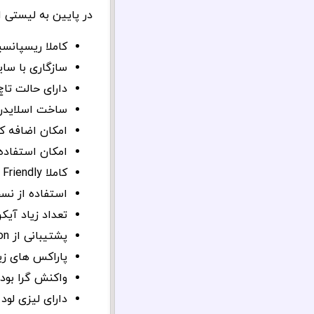
در پایین به لیستی ا
کاملا ریسپانسی
سازگاری با سای
دارای حالت تا
ساخت اسلایدر ب
امکان اضافه 
امکان استفاده از کد ها
کاملا User Friendly (طراحی آسان و زیبا)
استفاده از نسخه 
تعداد زیاد آیک
پشتیبانی از Font Icon های مختلف
پاراکس های زی
واکنش گرا بود
دارای لیزی لود