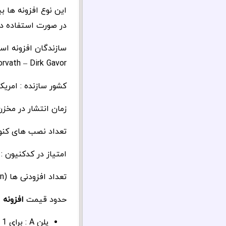
این نوع افزونه ها 
در صورت استفاده در
orvath – Dirk Gavor)
کشور سازنده : امریکا
زمان انتشار در مخزن و
تعداد نصب های کنونی : 7 میلیون وب سایت به گفته 
امتیاز در کدکنیون : 4.77 از حدود 10,217 رای
تعداد افزودنی ها (Addon) : 18 افزودنی رسمی و تعدادی غیر رسمی
حدود قیمت
افزونه 
پلن A : برای 1 سایت و 1 سال : 35 دلار