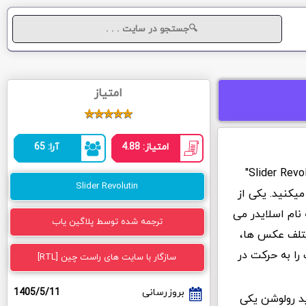
امتیاز
امتیاز: 4.88
آرا: 65
شما با دانلود رایگان افزونه اسلایدر رولوشن "Slider Revolution"
Slider Revolutin
یکنید. یکی از
نام اسلایدر می
ترجمه شده توسط پلاگین یاب
ختلف عکس ها،
را به حرکت در
سازگار با سایت های راست چین [RTL]
بروزرسانی
1405/5/11
ید رولوشن یکی