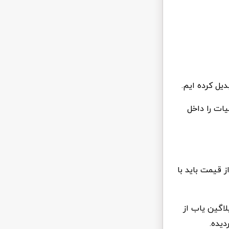
یل کرده ایم.
ات را داخل
که برای اطلاع از قیمت باید با
لاگین یاب از
یده.