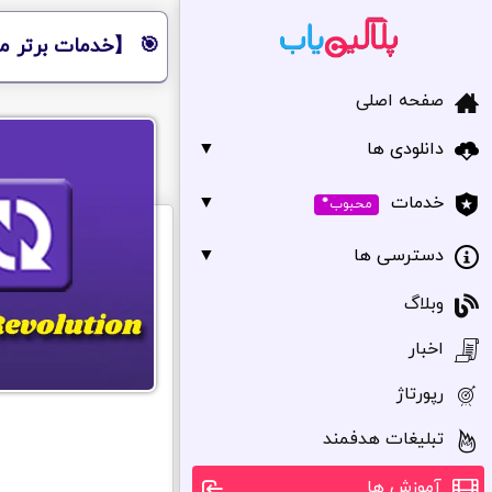
🎯 【خدمات برتر مر
صفحه اصلی
دانلودی ها
▼
•
▼
خدمات
محبوب
دسترسی ها
▼
وبلاگ
اخبار
رپورتاژ
تبلیغات هدفمند
آموزش ها