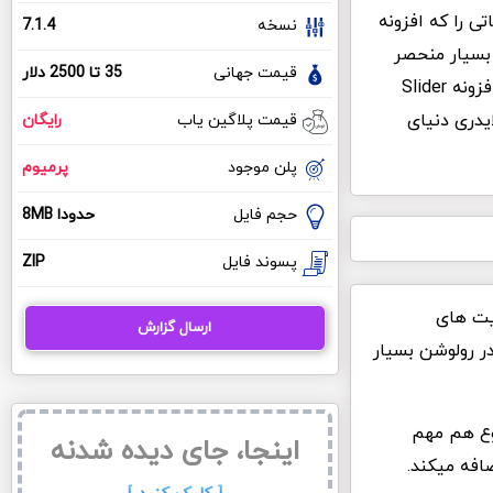
ی را که افزونه
نسخه
7.1.4
 بسیار منحصر
قیمت جهانی
35 تا 2500 دلار
به فرد می باشد. همین دلیل باعث شده است که افزونه Slider
سلایدری دنیای
قیمت پلاگین یاب
رایگان
پلن موجود
پرمیوم
حجم فایل
حدودا 8MB
پسوند فایل
ZIP
 سایت های
ارسال گزارش
ر رولوشن بسیار
ضوع هم مهم
اینجا، جای دیده شدنه