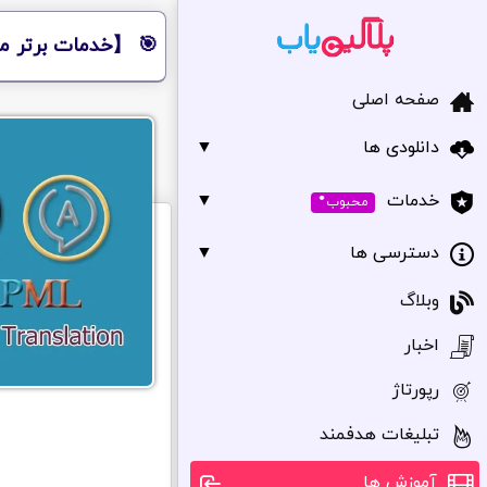
🎯 【خدمات برتر مر
صفحه اصلی
دانلودی ها
▼
•
▼
خدمات
محبوب
دسترسی ها
▼
وبلاگ
اخبار
رپورتاژ
تبلیغات هدفمند
آموزش ها