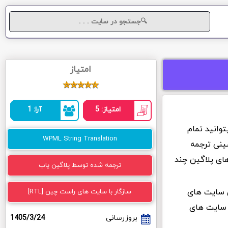
امتیاز
امتیاز: 5
آرا: 1
ایگان افزونه ترجمه رشته های WPML میتوانید تمام
WPML String Translation
ینی ترجمه
های پلاگین چند
ترجمه شده توسط پلاگین یاب
 در بین طراحان سایت های
سازگار با سایت های راست چین [RTL]
ا سایت های
بروزرسانی
1405/3/24