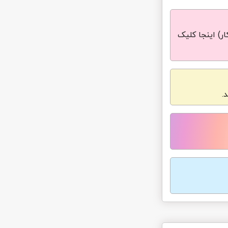
ر) اینجا کلیک
.