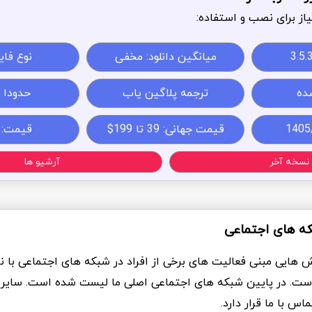
از برای نصب و استفاده:
3.5.
میانگین دانلود: مخفی
نوع فایل: 
ده
ترجمه پلاگین یاب
حدودا 10MB
قیمت جهانی: 39 تا 199$
قیمت:
نسخه آخر
آرشیو ها
که های اجتماعی
ش هایی مبنی فعالیت های برخی از افراد در شبکه های اجتماعی با ن
ست. در پایین شبکه های اجتماعی اصلی ما لیست شده است. سایر
س با ما قرار دارد.