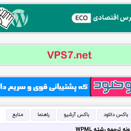
باکس دانلود
باکس آرشیو
راهنما
منابع
ه ترجمه رشته WPML