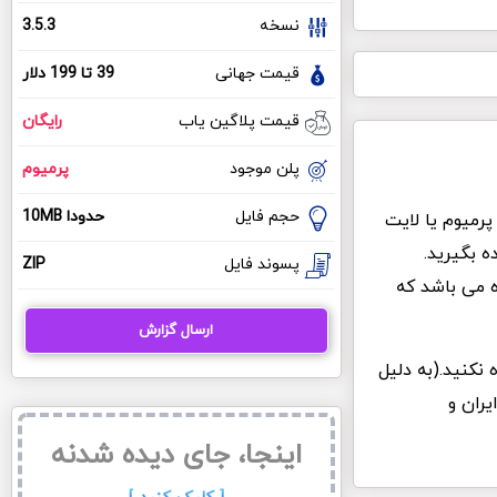
نسخه
3.5.3
قیمت جهانی
39 تا 199 دلار
قیمت پلاگین یاب
رایگان
پلن موجود
پرمیوم
حجم فایل
حدودا 10MB
چون افزونه ترجمه رشته WPML نسخه های پرمیوم یا لایت
 بگیرید.
پسوند فایل
ZIP
ه می باشد که
ارسال گزارش
 نکنید.(به دلیل
یران و
اینجا، جای دیده شدنه