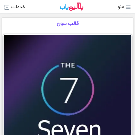
منو
خدمات
قالب سون