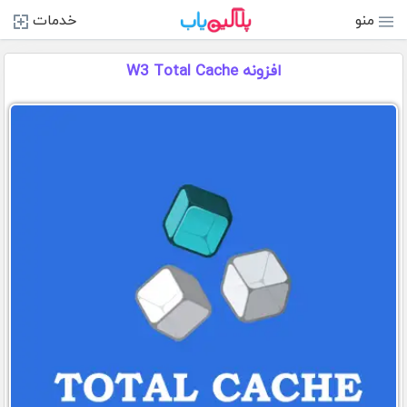
منو
خدمات
افزونه W3 Total Cache