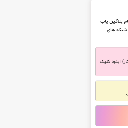
ام پلاگین یاب
 شبکه های
ر) اینجا کلیک
.