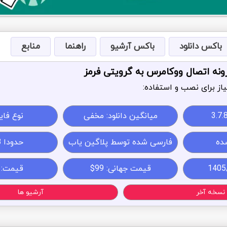
باکس دانلود
باکس آرشیو
راهنما
منابع
زونه اتصال ووکامرس به گرویتی فرمز
از برای نصب و استفاده:
3.7.
میانگین دانلود: مخفی
نوع فایل: 
ده
فارسی شده توسط پلاگین یاب
حدودا 0.4MB
قیمت جهانی: 99$
قیمت:
نسخه آخر
آرشیو ها