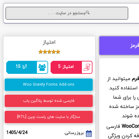
امتیاز
رمز
امتیاز: 5
آرا: 15
فرم
میتوانید از
Woo Gravity Forms Add-ons
ستفاده کنید.
را برای شما
فارسی شده توسط پلاگین یاب
رمز ساخته شده
ه شوند.
سازگار با سایت های راست چین [RTL]
فارسی
بروزرسانی
1405/4/24
فه کردن ویژگی