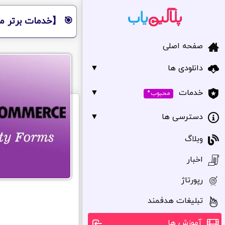
🎯 【خدمات برتر مر
صفحه اصلی
دانلودی ها
▼
•
▼
خدمات
محبوب
دسترسی ها
▼
وبلاگ
اخبار
رپورتاژ
تبلیغات هدفمند
آموزش ها