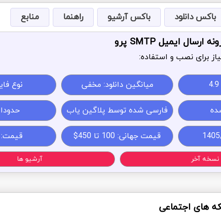
باکس دانلود
باکس آرشیو
راهنما
منابع
ارسال ایمیل SMTP پرو
از برای نصب و استفاده:
4.9
میانگین دانلود: مخفی
نوع فایل: 
ده
فارسی شده توسط پلاگین یاب
حدودا 4MB
قیمت جهانی: 100 تا 450$
قیمت:
نسخه آخر
آرشیو ها
که های اجتماعی