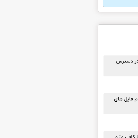
 پلاگین یاب در دسترس
م فایل های
ط کافی متن