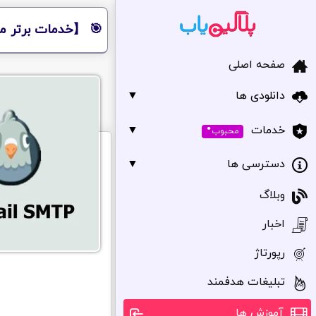
🎯 【خدمات برتر مر
صفحه اصلی
دانلودی ها
▼
•
▼
خدمات
محبوب
دسترسی ها
▼
وبلاگ
اخبار
رپورتاژ
تبلیغات هدفمند
آموزش ها