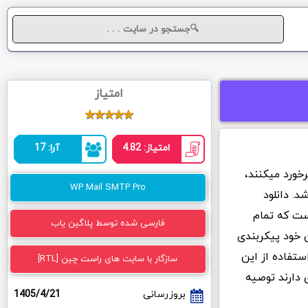
امتیاز
امتیاز: 4.82
آرا: 17
خورد میکنند،
WP Mail SMTP Pro
می باشد. دانلود
W فارسی شده است که تمام
فارسی شده توسط پلاگین یاب
ن خود پیکربندی
ستفاده از این
سازگار با سایت های راست چین [RTL]
 دارند توصیه
بروزرسانی
1405/4/21