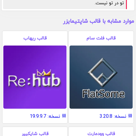
تو در تو نیست.
موارد مشابه با قالب شاپتیمایزر
قالب فلت سام
قالب ریهاب
نسخه: 3.20.8
نسخه: 19.9.9.7
قالب وودمارت
قالب شاپکیپر