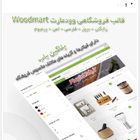
و . . .