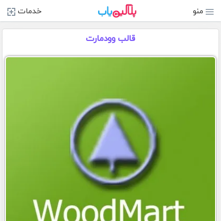
منو
خدمات
قالب وودمارت