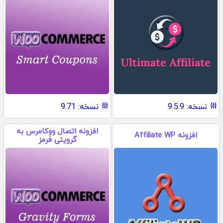
نسخه: 9.5.9
نسخه: 9.71
افزونه اتصال ووکامرس به
افزونه Affiliate WP
گرویتی فرمز