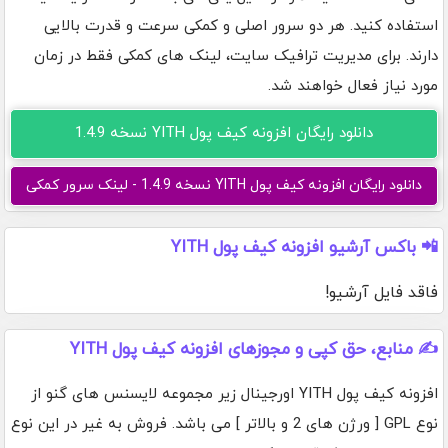
استفاده کنید. هر دو سرور اصلی و کمکی سرعت و قدرت بالایی
دارند. برای مدیریت ترافیک سایت، لینک های کمکی فقط در زمان
مورد نیاز فعال خواهند شد.
دانلود رایگان افزونه کیف پول YITH نسخه 1.4.9
دانلود رایگان افزونه کیف پول YITH نسخه 1.4.9 - لینک سرور کمکی
📲 باکس آرشیو افزونه کیف پول YITH
فاقد فایل آرشیو!
✍️ منابع، حق کپی و مجوزهای افزونه کیف پول YITH
افزونه کیف پول YITH اورجینال زیر مجموعه لایسنس های گنو از
نوع GPL [ ورژن های 2 و بالاتر ] می باشد. فروش به غیر در این نوع