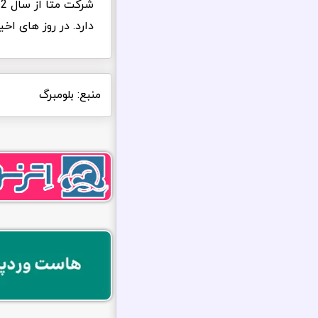
دارد. در روز های اخیر حدود 60 کارمند رده بالای فیس بوک
منبع: بلومبرگ