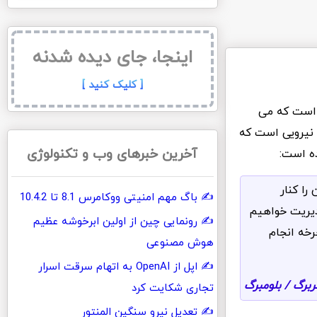
اینجا، جای دیده شدنه
[ کلیک کنید ]
 است که می
دیل نیرویی است که
آخرین خبرهای وب و تکنولوژی
ه است:
را کنار
باگ مهم امنیتی ووکامرس 8.1 تا 10.4.2
مدیریت خواهیم
رونمایی چین از اولین ابرخوشه عظیم
رخه انجام
هوش مصنوعی
اپل از OpenAI به اتهام سرقت اسرار
ربرگ / بلومبرگ
تجاری شکایت کرد
تعدیل نیرو سنگین المنتور