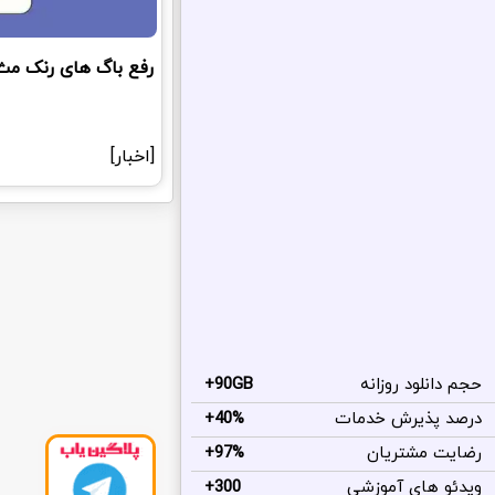
رفع باگ های رنک مث پرو 5
[اخبار]
حجم دانلود روزانه
90GB+
درصد پذیرش خدمات
40%+
رضایت مشتریان
97%+
ویدئو های آموزشی
300+