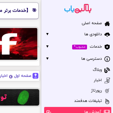
🎯 【خدمات برتر مر
صفحه اصلی
دانلودی ها
▼
•
▼
خدمات
محبوب
دسترسی ها
▼
وبلاگ
صفحه اول
اخبار
اخبار
رپورتاژ
تبلیغات هدفمند
آموزش ها