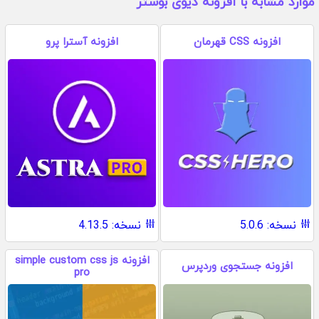
موارد مشابه با افزونه دیوی بوستر
افزونه CSS قهرمان
افزونه آسترا پرو
نسخه: 5.0.6
نسخه: 4.13.5
افزونه simple custom css js
افزونه جستجوی وردپرس
pro