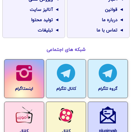
قوانین
آنالیز سایت
درباره ما
تولید محتوا
تماس با ما
تبلیغات
شبکه های اجتماعی
گروه تلگرام
کانال تلگرام
اینستاگرام
pluginyab
کانال
کانال