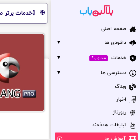
🎯 【خدمات برتر مر
صفحه اصلی
دانلودی ها
▼
•
▼
خدمات
محبوب
دسترسی ها
▼
وبلاگ
اخبار
رپورتاژ
تبلیغات هدفمند
آموزش ها