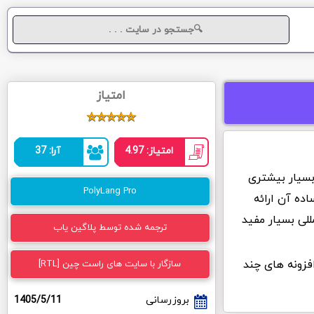
امتیاز
امتیاز: 4.97
آرا: 37
 بسیار بیشتری
PolyLang Pro
ده آن ارائه
للی بسیار مفید
ترجمه شده توسط پلاگین یاب
در بین افزونه های چند
سازگار با سایت های راست چین [RTL]
بروزرسانی
1405/5/11