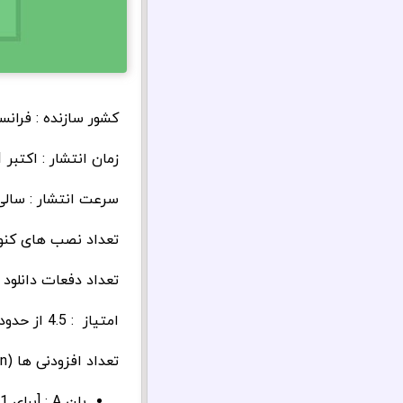
کشور سازنده : فرانس
زمان انتشار : اکتبر 2011
سرعت انتشار : سالی 60 هزار نفر فع
تعداد نصب های کنونی : 600,000 ن
تعداد دفعات دانلود : حدود 12 میلیون بار 
امتیاز : 4.5 از حدود 2,000 رای
تعداد افزودنی ها (Addon) : حدود 4 افزودنی معتبر
پلن A : [برای 1 سایت] و [برای 1 سال بروزرسانی] : 100 یورو