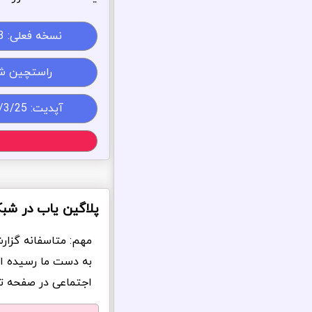
نسخه فعلی:
3
راستچین ش
آپدیت: 1405/3/25
پلاگین یاب در شب
مهم: متاسفانه گزار
به دست ما رسیده ا
اجتماعی در صفحه تما