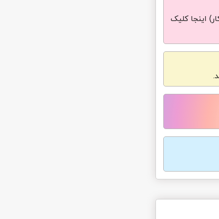
ر) اینجا کلیک
.