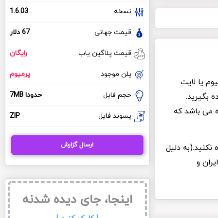
نسخه
1.6.03
قیمت جهانی
67 دلار
قیمت پلاگین یاب
رایگان
پلن موجود
پرمیوم
وم یا لایت
حجم فایل
حدودا 7MB
 بگیرید.
ه می باشد که
پسوند فایل
ZIP
ارسال گزارش
 نکنید.(به دلیل
یران و
اینجا، جای دیده شدنه