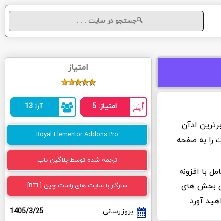
امتیاز
امتیاز: 5
آرا: 13
 برترین ادآن
Royal Elementor Addons Pro
ت را به صفحه
ترجمه شده توسط پلاگین یاب
Royal  به صورت کامل با افزونه
یش بخش های
سازگار با سایت های راست چین [RTL]
ید آورد.
بروزرسانی
1405/3/25