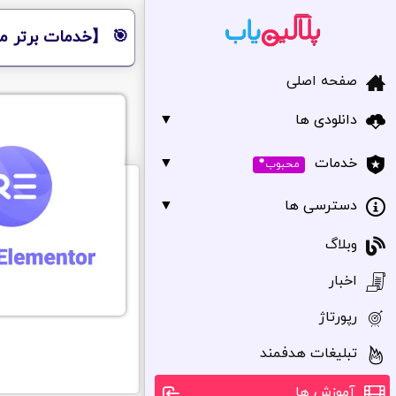
🎯 【خدمات برتر مر
صفحه اصلی
دانلودی ها
▼
•
▼
خدمات
محبوب
دسترسی ها
▼
وبلاگ
اخبار
رپورتاژ
تبلیغات هدفمند
آموزش ها