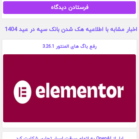
اخبار مشابه با اطلاعیه هک شدن بانک سپه در عید 1404
رفع باگ های المنتور 3.26.1
اپل از OpenAI به اتهام سرقت اسرار تجاری شکایت کرد