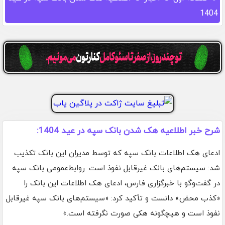
1404
شرح خبر اطلاعیه هک شدن بانک سپه در عید 1404:
ادعای هک اطلاعات بانک سپه که توسط مدیران این بانک تکذیب
شد: سیستم‌های بانک غیرقابل نفوذ است. روابط‌عمومی بانک سپه
در گفت‌وگو با خبرگزاری فارس، ادعای هک اطلاعات این بانک را
«کذب محض» دانست و تأکید کرد: «سیستم‌های بانک سپه غیرقابل
نفوذ است و هیچگونه هکی صورت نگرفته است.»